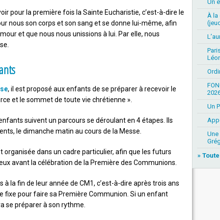
Un ét
 pour la première fois la Sainte Eucharistie, c’est-à-dire le
À la
(jeud
our nous son corps et son sang et se donne lui-même, afin
our et que nous nous unissions à lui. Par elle, nous
L’au
se.
Pari
Léon
ants
Ordi
FON
èse
, il est proposé aux enfants de se préparer à recevoir le
2026
urce et le sommet de toute vie chrétienne ».
Un P
Appe
enfants suivent un parcours se déroulant en 4 étapes. Ils
rents, le dimanche matin au cours de la Messe.
Une 
Grég
 organisée dans un cadre particulier, afin que les futurs
» Toute
ux avant la célébration de la Première des Communions.
ts à la fin de leur année de CM1, c’est-à-dire après trois ans
ge fixe pour faire sa Première Communion. Si un enfant
ra se préparer à son rythme.