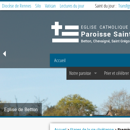
Diocèse de Rennes
Silo
Vatican
Lectures du jour
Saint du jour :
Transfi
Accueil
Notre paroisse
Prier et célébrer
Offices et Messes
Offices et Messe
Accueil et Secrétariat
Messe des famill
Prêtres, diacres, laïcs permanents, C P P 
Préparer la mess
Eglise de Betton
Les fraternités paroissiales
Service de la litu
Covoiturage à Betton : messe dominica
Offrandes de me
Accueil
>
Etapes de la vie chrétienne
>
Premi