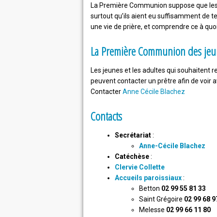
La Première Communion suppose que les e
surtout qu’ils aient eu suffisamment de t
une vie de prière, et comprendre ce à quo
La Première Communion des jeun
Les jeunes et les adultes qui souhaitent r
peuvent contacter un prêtre afin de voir a
Contacter
Anne Cécile Blachez
Contacts
Secrétariat
:
Anne-Cécile Blachez
Catéchèse
:
Clervie Collette
Accueils paroissiaux
:
Betton
02 99 55 81 33
Saint Grégoire
02 99 68 9
Melesse
02 99 66 11 80