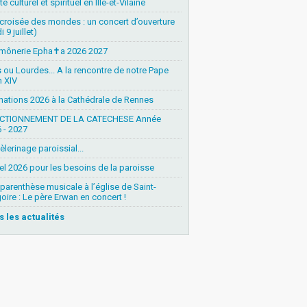
é culturel et spirituel en Ille-et-Vilaine
 croisée des mondes : un concert d’ouverture
i 9 juillet)
mônerie Epha✝a 2026 2027
s ou Lourdes... A la rencontre de notre Pape
 XIV
nations 2026 à la Cathédrale de Rennes
CTIONNEMENT DE LA CATECHESE Année
 - 2027
èlerinage paroissial...
l 2026 pour les besoins de la paroisse
parenthèse musicale à l’église de Saint-
oire : Le père Erwan en concert !
s les actualités