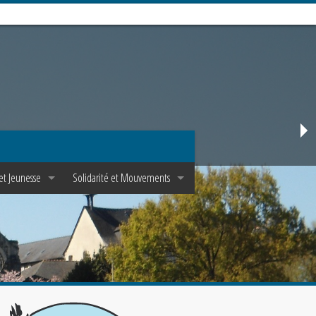
et Jeunesse
Solidarité et Mouvements
Mouvements d’adultes
unes et Epha✝a
Mouvements de jeunes
t Scoutisme
Pastorale de la santé
Solidarité