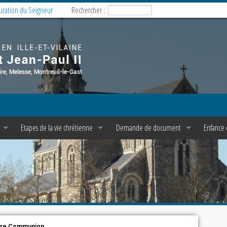
guration du Seigneur
Rechercher :
Etapes de la vie chrétienne
Demande de document
Enfance 
s
Baptême
Copie d’acte de baptême
Enfance
es
Confession/Réconciliation
Pasto Je
et C P A E
e dominicale
Première Communion
M.E.J. e
rgie
Profession de Foi
le
sse
Confirmation
ère Communion